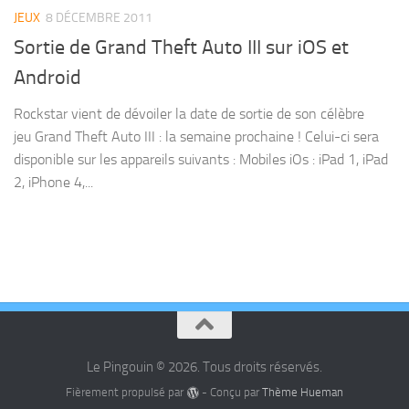
JEUX
8 DÉCEMBRE 2011
Sortie de Grand Theft Auto III sur iOS et
Android
Rockstar vient de dévoiler la date de sortie de son célèbre
jeu Grand Theft Auto III : la semaine prochaine ! Celui-ci sera
disponible sur les appareils suivants : Mobiles iOs : iPad 1, iPad
2, iPhone 4,...
Le Pingouin © 2026. Tous droits réservés.
Fièrement propulsé par
- Conçu par
Thème Hueman